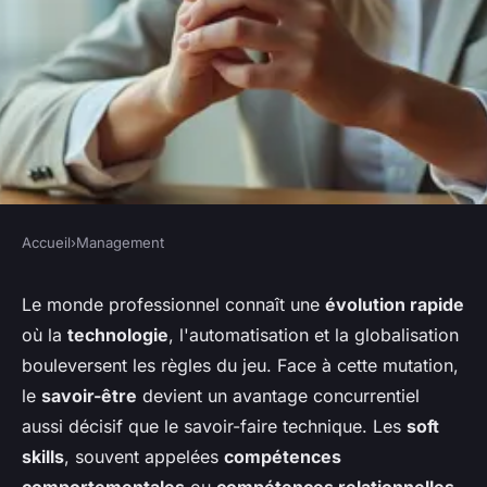
Accueil
›
Management
MANAGEMENT
Soft skills : développer les
Le monde professionnel connaît une
évolution rapide
où la
technologie
, l'automatisation et la globalisation
compétences clés pour
bouleversent les règles du jeu. Face à cette mutation,
accélérer sa carrière
le
savoir-être
devient un avantage concurrentiel
aussi décisif que le savoir-faire technique. Les
soft
Léa
•
24 février 2026
•
6 min de lecture
skills
, souvent appelées
compétences