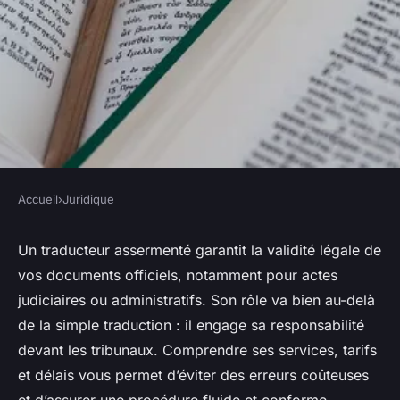
Accueil
›
Juridique
JURIDIQUE
Traducteur assermenté :
Un traducteur assermenté garantit la validité légale de
vos documents officiels, notamment pour actes
services, tarifs et délais
judiciaires ou administratifs. Son rôle va bien au-delà
essentiels
de la simple traduction : il engage sa responsabilité
devant les tribunaux. Comprendre ses services, tarifs
Raphaël
•
16 juin 2025
•
5 min de lecture
et délais vous permet d’éviter des erreurs coûteuses