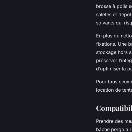
brosse à poils 
saletés et dépôt
solvants qui ri
En plus du netto
fixations. Une b
stockage hors sa
préserver l’inté
d’optimiser la p
Pour tous ceux q
location de tent
Compatibili
Prendre des mesu
bâche pergola r