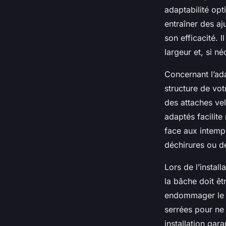
adaptabilité op
entraîner des a
son efficacité. 
largeur et, si n
Concernant l’ada
structure de vot
des attaches vel
adaptés facilite
face aux intempé
déchirures ou d
Lors de l’install
la bâche doit êt
endommager le ma
serrées pour ne 
installation gar