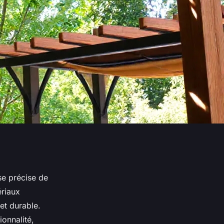
se précise de
ériaux
 et durable.
ionnalité,