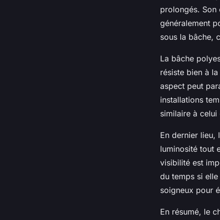
prolongés. Son e
généralement po
sous la bâche, c
La bâche polyest
résiste bien à l
aspect peut para
installations te
similaire à celu
En dernier lieu,
luminosité tout 
visibilité est im
du temps si elle
soigneux pour év
En résumé, le c