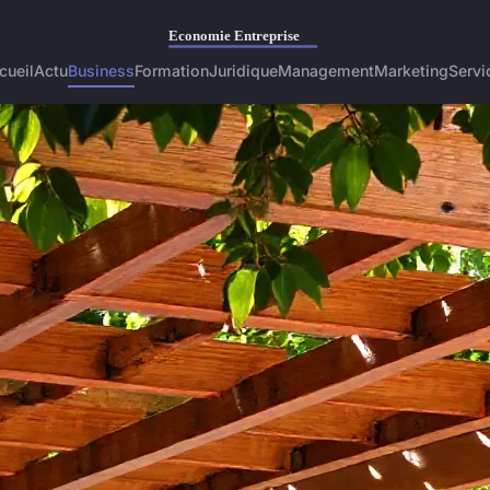
cueil
Actu
Business
Formation
Juridique
Management
Marketing
Servi