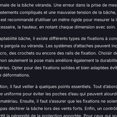
timale de la bâche véranda. Une erreur dans la prise de mes
justements compliqués et une mauvaise tension de la bâche
Il est recommandé d’utiliser un mètre rigide pour mesurer la 
écessaire, la hauteur, en notant chaque dimension avec soin.
ptabilité bâche, il existe différents types de fixations à con
re pergola ou véranda. Les systèmes d’attaches peuvent incl
cro, des crochets ou encore des rails de fixation. Choisir 
 non seulement la pose mais améliore également la durabilit
ries. Opter pour des fixations solides et bien adaptées évit
e déformations.
ation, il faut veiller à quelques points essentiels. Tout d’abor
re uniforme pour éviter les poches d’eau qui peuvent alourdir
tériau. Ensuite, il faut s’assurer que les fixations ne soien
pas déchirer la bâche lors des vents forts. Enfin, un contrôl
antit la pérennité de la protection apportée. Pour ceux qui so