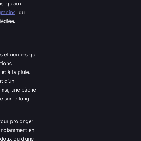
nsi qu’aux
gradins
, qui
dédiée.
s et normes qui
tions
t à la pluie.
t d’un
insi, une bâche
e sur le long
Pour prolonger
e, notamment en
n doux ou d’une