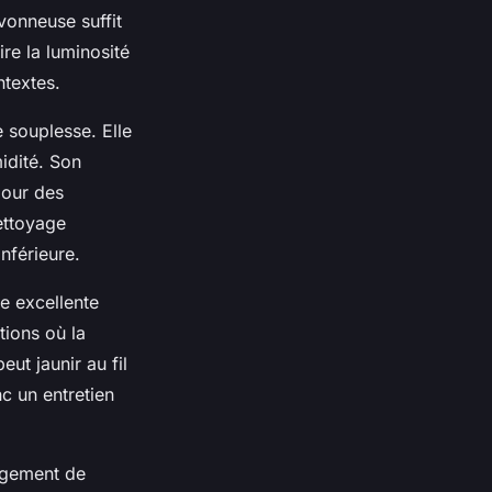
vonneuse suffit
re la luminosité
ntextes.
e souplesse. Elle
idité. Son
pour des
ettoyage
nférieure.
ne excellente
tions où la
eut jaunir au fil
nc un entretien
rgement de