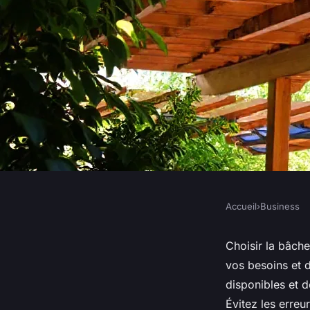
Accueil
›
Business
BUSINESS
Top conseils pour c
Choisir la bâch
vos besoins et 
de véranda et pergo
disponibles et d
Évitez les erreur