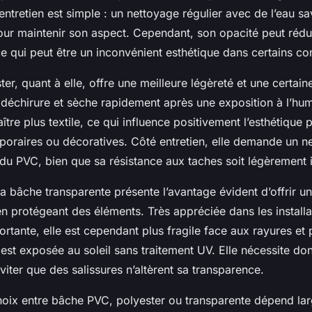
ntretien est simple : un nettoyage régulier avec de l’eau sa
ur maintenir son aspect. Cependant, son opacité peut rédui
e qui peut être un inconvénient esthétique dans certains co
er, quant à elle, offre une meilleure légèreté et une certain
a déchirure et sèche rapidement après une exposition à l’hum
ître plus textile, ce qui influence positivement l’esthétique 
mporaires ou décoratives. Côté entretien, elle demande un n
i du PVC, bien que sa résistance aux taches soit légèrement i
 la bâche transparente présente l’avantage évident d’offrir u
en protégeant des éléments. Très appréciée dans les installa
portante, elle est cependant plus fragile face aux rayures et p
 est exposée au soleil sans traitement UV. Elle nécessite do
iter que des salissures n’altèrent sa transparence.
hoix entre bâche PVC, polyester ou transparente dépend la