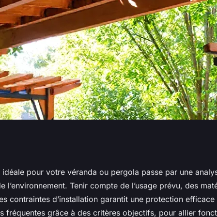
hoisir des bâches
e idéale pour votre véranda ou pergola passe par une analy
de l’environnement. Tenir compte de l’usage prévu, des mat
la
es contraintes d’installation garantit une protection efficace
s fréquentes grâce à des critères objectifs, pour allier fonct