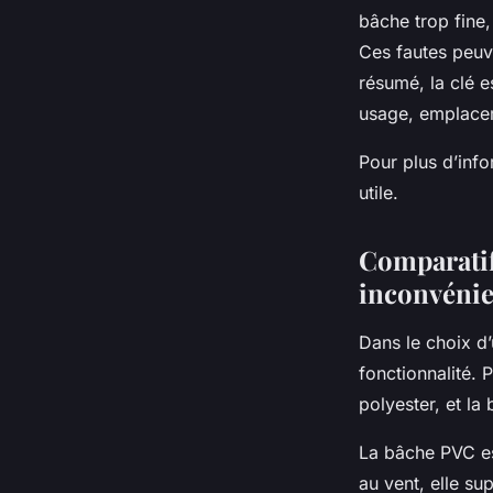
bâche trop fine, 
Ces fautes peuve
résumé, la clé 
usage, emplacem
Pour plus d’info
utile.
Comparatif
inconvénie
Dans le choix d’
fonctionnalité. 
polyester, et l
La bâche PVC es
au vent, elle su