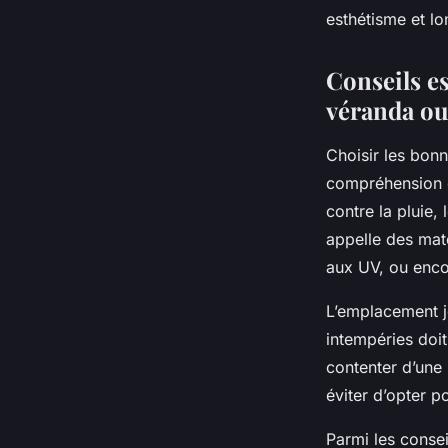
esthétisme et lo
Guillaume
•
30 septembre 2025
•
9 min de lecture
Conseils es
véranda ou
Choisir les bo
compréhension cl
contre la pluie,
appelle des maté
aux UV, ou encore
L’emplacement j
intempéries doit
contenter d’une 
éviter d’opter 
Parmi les consei