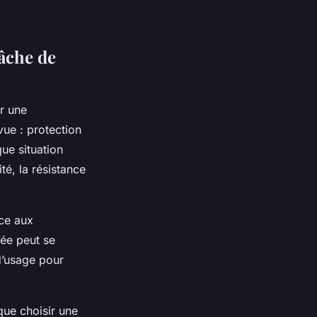
bâche de
r une
vue : protection
que situation
té, la résistance
ce aux
tée peut se
d’usage pour
 que choisir une