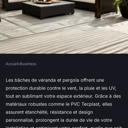
Accueil
›
Business
BUSINESS
Les bâches de véranda et
Les bâches de véranda et pergola offrent une
protection durable contre le vent, la pluie et les UV,
pergola : alliez esthétique et
tout en sublimant votre espace extérieur. Grâce à des
protection
matériaux robustes comme le PVC Tecplast, elles
assurent étanchéité, résistance et design
Guillaume
•
19 juin 2025
•
4 min de lecture
personnalisé, prolongent la durée de vie de votre