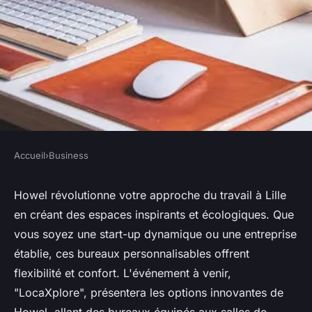
Accueil
›
Business
BUSINESS
Howel : repensez votre
Howel révolutionne votre approche du travail à Lille
en créant des espaces inspirants et écologiques. Que
environnement de travail à
vous soyez une start-up dynamique ou une entreprise
lille !
établie, ces bureaux personnalisables offrent
flexibilité et confort. L'événement à venir,
Guillaume
•
20 mars 2025
•
4 min de lecture
"LocaXplore", présentera les options innovantes de