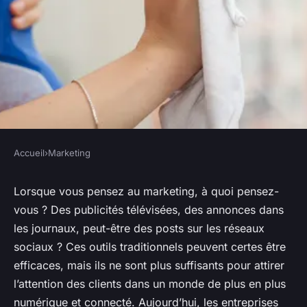
Accueil
›
Marketing
MARKETING
Comment les entreprises de
Lorsque vous pensez au marketing, à quoi pensez-
vous ? Des publicités télévisées, des annonces dans
services de nettoyage
les journaux, peut-être des posts sur les réseaux
peuvent-elles tirer parti du
sociaux ? Ces outils traditionnels peuvent certes être
marketing géolocalisé?
efficaces, mais ils ne sont plus suffisants pour attirer
l’attention des clients dans un monde de plus en plus
Camille
•
18 octobre 2024
•
6 min de lecture
numérique et connecté. Aujourd’hui, les entreprises