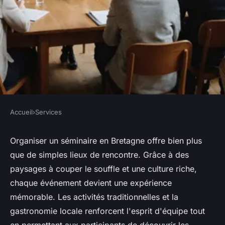
Accueil
›
Services
SERVICES
Découvrez les avantages d'un
Organiser un séminaire en Bretagne offre bien plus
que de simples lieux de rencontre. Grâce à des
séminaire en bretagne
paysages à couper le souffle et une culture riche,
chaque événement devient une expérience
Laure
•
5 mars 2025
•
3 min de lecture
mémorable. Les activités traditionnelles et la
gastronomie locale renforcent l'esprit d'équipe tout