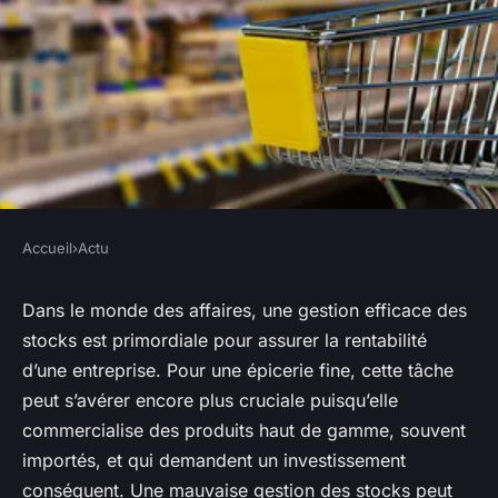
Accueil
›
Actu
ACTU
En quoi une bonne gestion des
Dans le monde des affaires, une gestion efficace des
stocks est primordiale pour assurer la rentabilité
stocks peut-elle impacter la
d’une entreprise. Pour une épicerie fine, cette tâche
rentabilité d'une épicerie fine
peut s’avérer encore plus cruciale puisqu’elle
?
commercialise des produits haut de gamme, souvent
importés, et qui demandent un investissement
Eva
•
18 octobre 2024
•
6 min de lecture
conséquent. Une mauvaise gestion des stocks peut